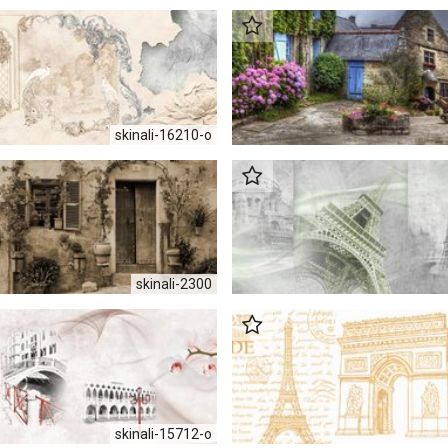
skinali-16210-о
skinali-2300
skinali-15712-о