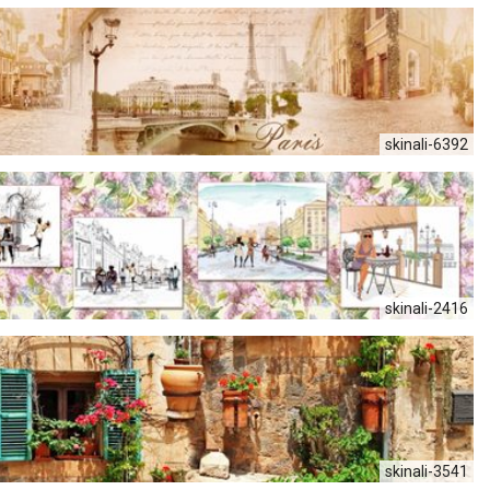
skinali-6392
skinali-2416
skinali-3541