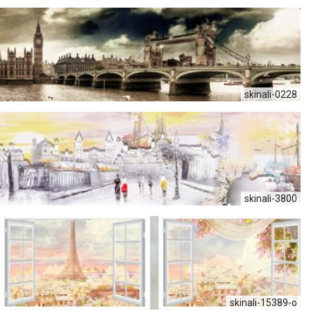
skinali-0228
skinali-3800
skinali-15389-o