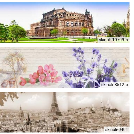
skinali-10709-o
skinali-8512-o
skinali-0401