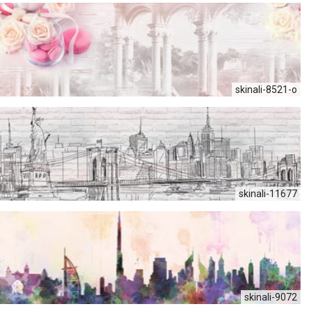
skinali-8521-o
skinali-11677
skinali-9072