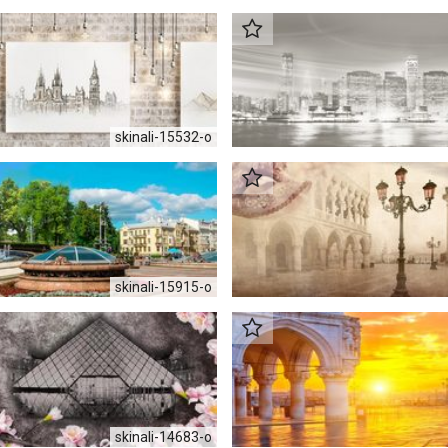
skinali-15532-o
skinali-15915-о
skinali-14683-o