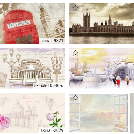
skinali-9321
skinali-10546-o
skinali-2079