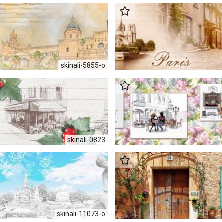
skinali-5855-o
skinali-0823
skinali-11073-o