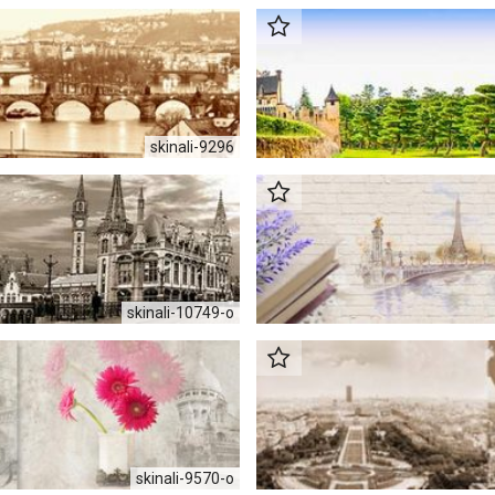
skinali-9296
skinali-10749-o
skinali-9570-o