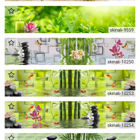
skinali-9559
skinali-10250
skinali-10253
skinali-10254