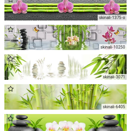
skinali-1375-o
skinali-10250
skinali-3071
skinali-6405