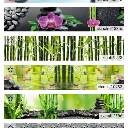
skinali-9138-o
skinali-9273
skinali-10253
skinali-3586