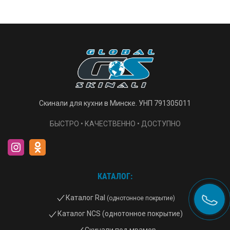
Скинали для кухни в Минске. УНП 791305011
БЫСТРО • КАЧЕСТВЕННО • ДОСТУПНО
КАТАЛОГ:
Каталог Ral
(однотонное покрытие)
Каталог NCS (однотонное покрытие)
Скинали под мрамор