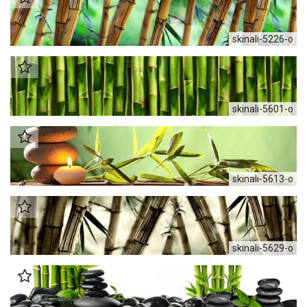
skinali-5226-o
skinali-5601-o
skinali-5613-o
skinali-5629-o