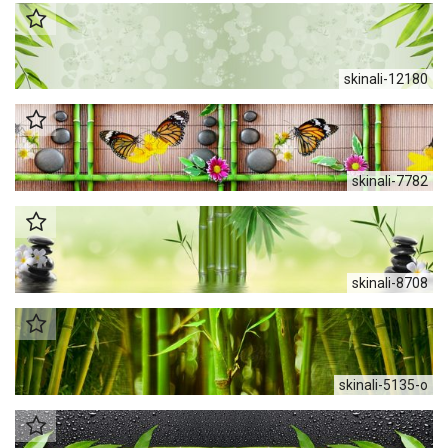
skinali-12180
skinali-7782
skinali-8708
skinali-5135-o