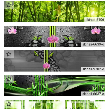
skinali-5106
skinali-6639-o
skinali-9782-o
skinali-6637-o