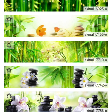
skinali-6925-o
skinali-7455-o
skinali-7710-o
skinali-7742-o
skinali-7786-o