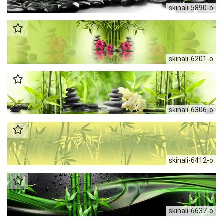
skinali-5890-o
skinali-6201-o
skinali-6306-o
skinali-6412-o
skinali-6637-o