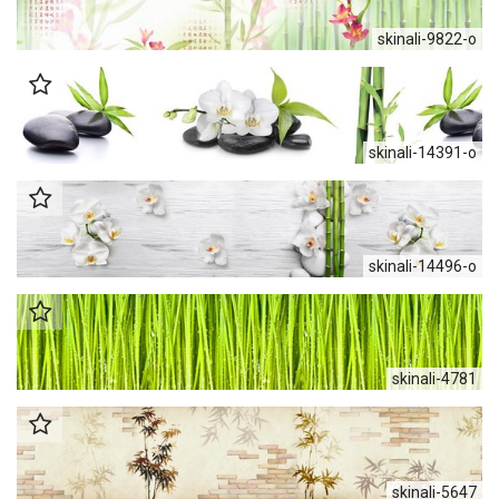
skinali-9822-o
skinali-14391-o
skinali-14496-o
skinali-4781
skinali-5647