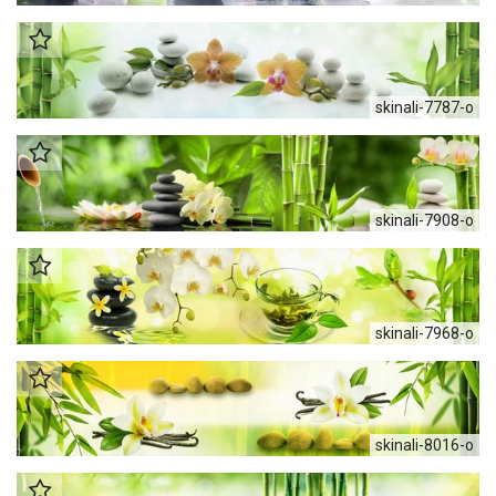
skinali-7787-o
skinali-7908-o
skinali-7968-o
skinali-8016-o