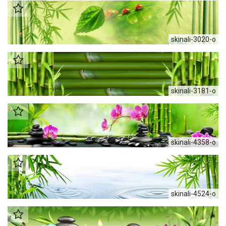
skinali-3020-o
skinali-3181-o
skinali-4358-o
skinali-4524-o