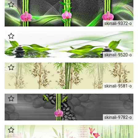
skinali-9372-o
skinali-9520-o
skinali-9581-o
skinali-9782-o