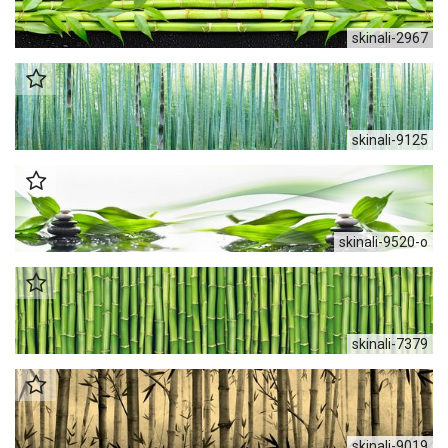
skinali-2967
skinali-9125
skinali-9520-o
skinali-7379
skinali-9019