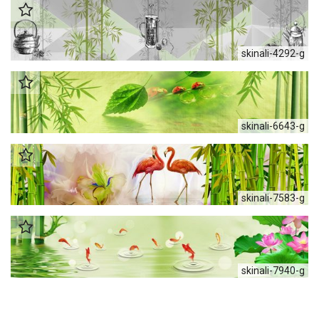
skinali-4292-g
skinali-6643-g
skinali-7583-g
skinali-7940-g