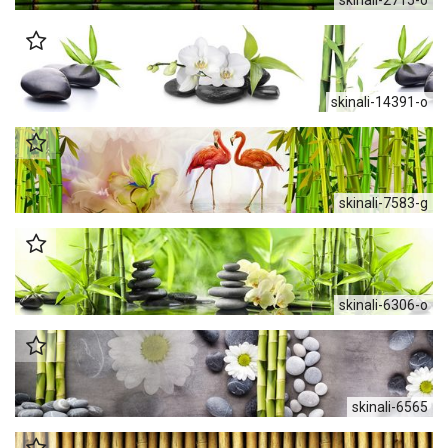
skinali-14391-o
skinali-7583-g
skinali-6306-o
skinali-6565