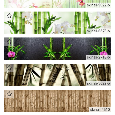
skinali-9822-o
skinali-8678-o
skinali-2718-o
skinali-5629-o
skinali-4510