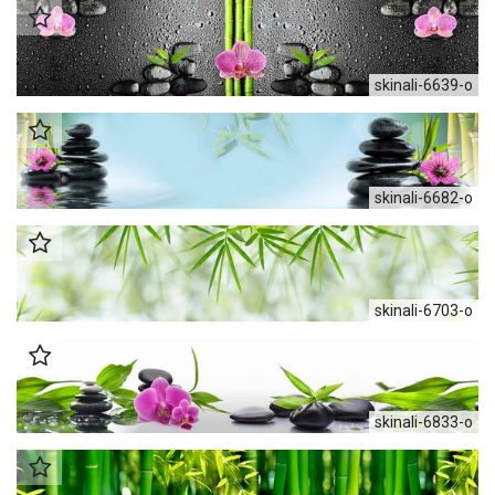
skinali-6639-o
skinali-6682-o
skinali-6703-o
skinali-6833-o