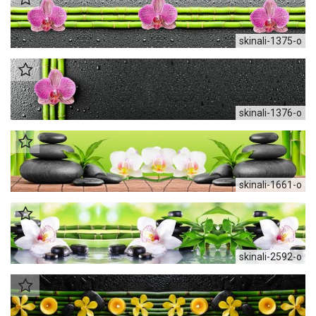
skinali-1375-o
skinali-1376-o
skinali-1661-o
skinali-2592-o