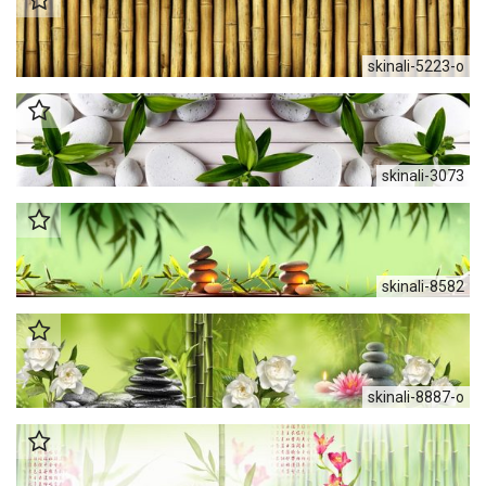
skinali-5223-o
skinali-3073
skinali-8582
skinali-8887-o