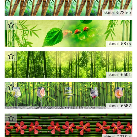
skinali-5225-o
skinali-5875
skinali-6501
skinali-6582
skinali-2715-o