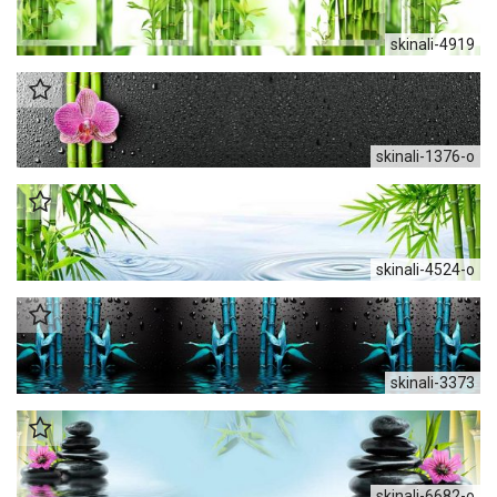
skinali-4919
skinali-1376-o
skinali-4524-o
skinali-3373
skinali-6682-o