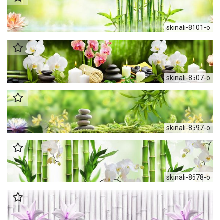
skinali-8101-o
skinali-8507-o
skinali-8597-o
skinali-8678-o