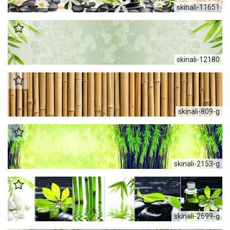
skinali-11651
skinali-12180
skinali-809-g
skinali-2153-g
skinali-2699-g