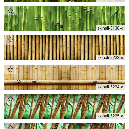
skinali-5136-o
skinali-5223-o
skinali-5224-o
skinali-5225-o