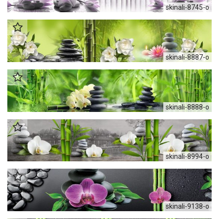
skinali-8745-o
skinali-8887-o
skinali-8888-o
skinali-8994-o
skinali-9138-o