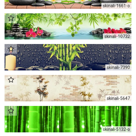
skinali-1661-o
skinali-10732
skinali-7390
skinali-5647
skinali-5132-o