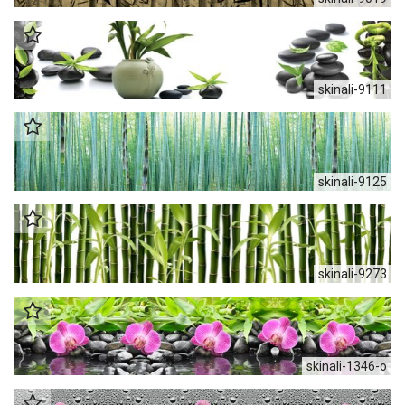
skinali-9111
skinali-9125
skinali-9273
skinali-1346-o