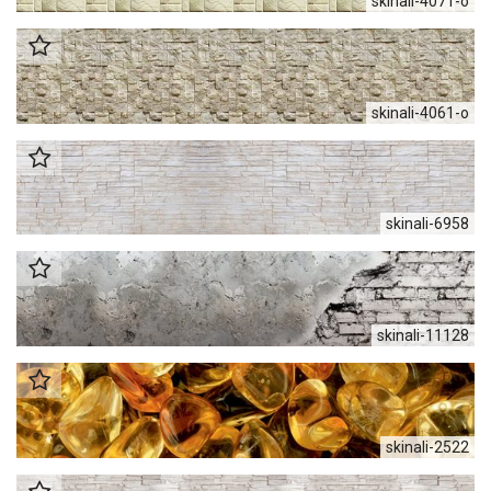
skinali-4071-o
skinali-4061-o
skinali-6958
skinali-11128
skinali-2522