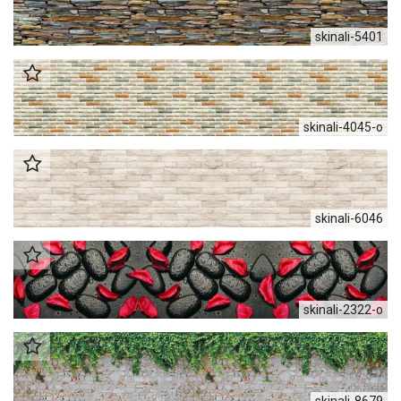
skinali-5401
skinali-4045-o
skinali-6046
skinali-2322-o
skinali-8679