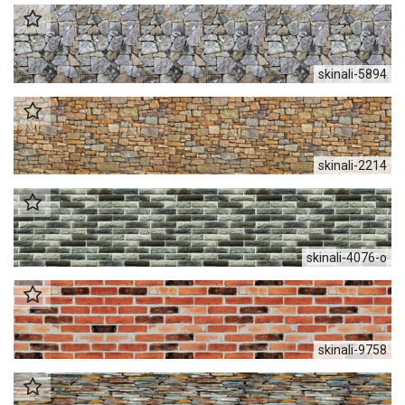
skinali-5894
skinali-2214
skinali-4076-o
skinali-9758