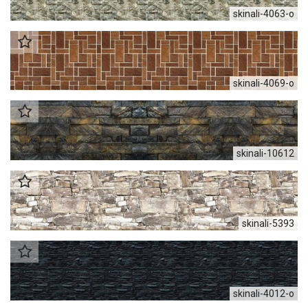
skinali-4063-o
skinali-4069-o
skinali-10612
skinali-5393
skinali-4012-o