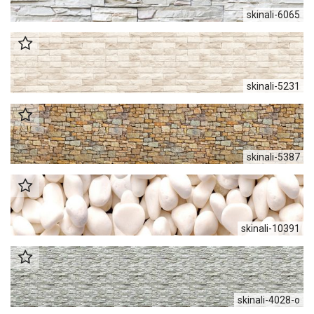
skinali-6065
skinali-5231
skinali-5387
skinali-10391
skinali-4028-o