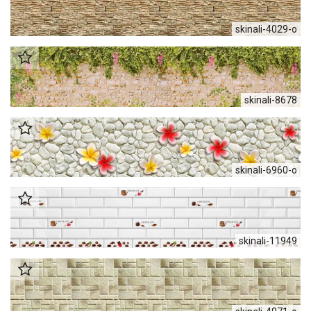
skinali-4029-o
skinali-8678
skinali-6960-o
skinali-11949