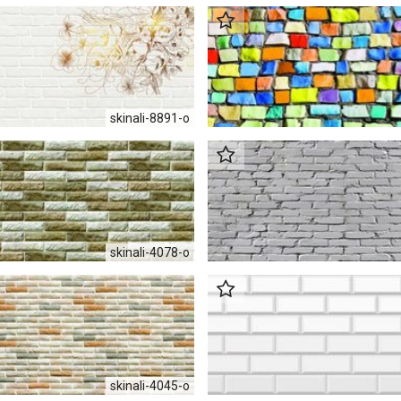
skinali-8891-o
skinali-4078-o
skinali-4045-o