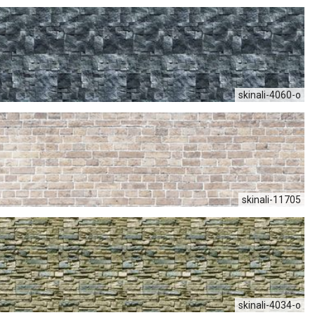
skinali-4060-o
skinali-11705
skinali-4034-o