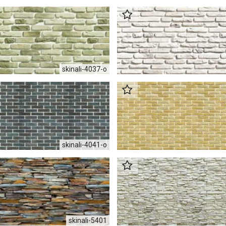
skinali-4037-o
skinali-4041-o
skinali-5401