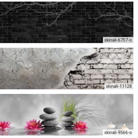
skinali-6757-o
skinali-11128
skinali-9566-o