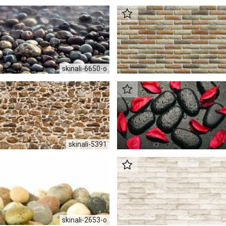
skinali-6650-o
skinali-5391
skinali-2653-o