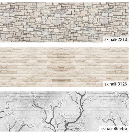
skinali-2213
skinali-3126
skinali-8654-o