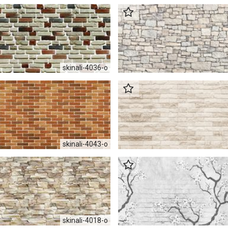
skinali-4036-o
skinali-4043-o
skinali-4018-o