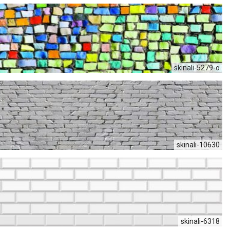
skinali-5279-o
skinali-10630
skinali-6318