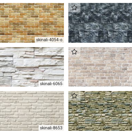
skinali-4054-o
skinali-6065
skinali-8653