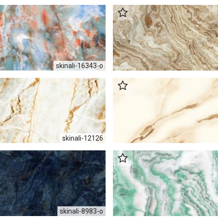
skinali-16343-о
skinali-12126
skinali-8983-o