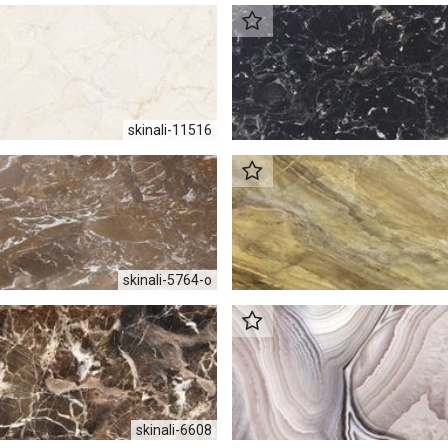
skinali-11516
skinali-5764-o
skinali-6608