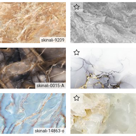
skinali-9209
skinali-0015-А
skinali-14863-o