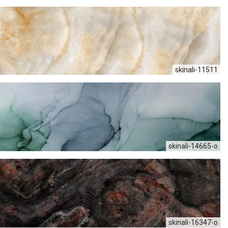
skinali-11511
skinali-14665-o
skinali-16347-о