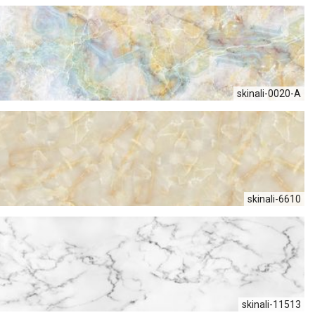
skinali-0020-А
skinali-6610
skinali-11513