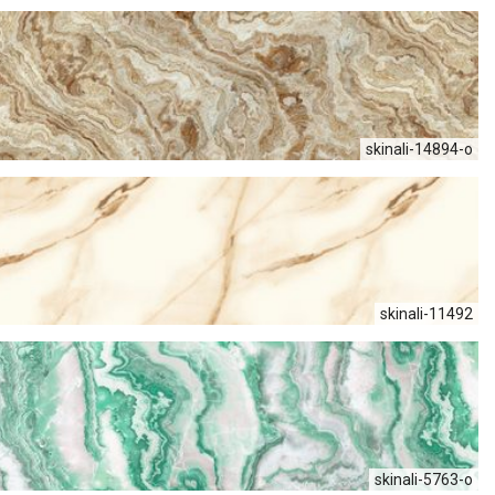
skinali-14894-o
skinali-11492
skinali-5763-o