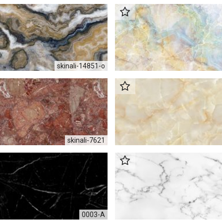
skinali-14851-o
skinali-7621
0003-A