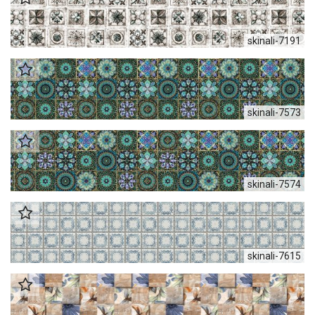
skinali-7191
skinali-7573
skinali-7574
skinali-7615