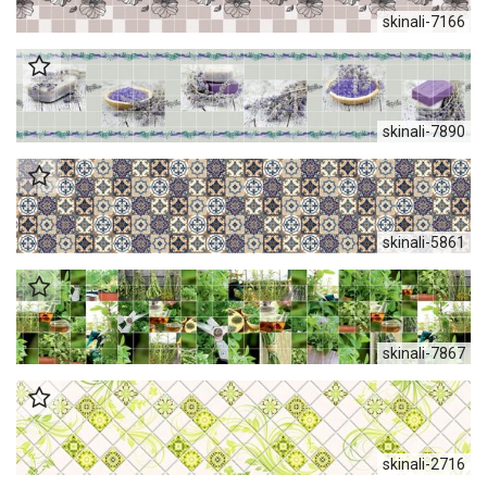
skinali-7166
skinali-7890
skinali-5861
skinali-7867
skinali-2716