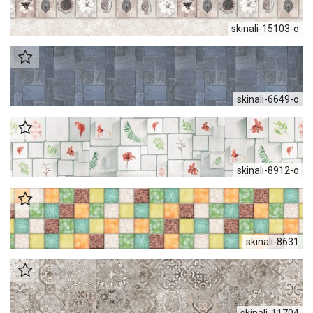
skinali-15103-o
skinali-6649-o
skinali-8912-o
skinali-8631
skinali-11704