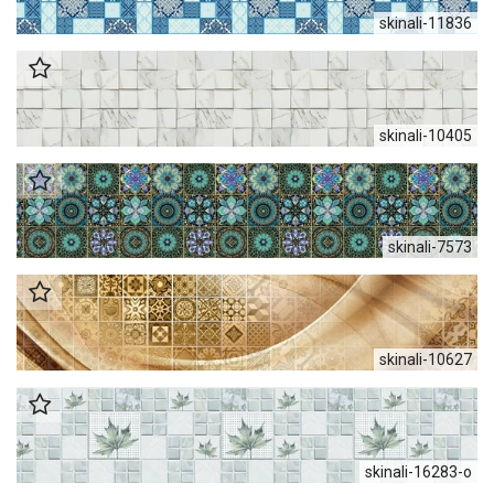
skinali-11836
skinali-10405
skinali-7573
skinali-10627
skinali-16283-o