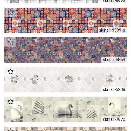
skinali-8883
skinali-9999-o
skinali-5869
skinali-5238
skinali-7870