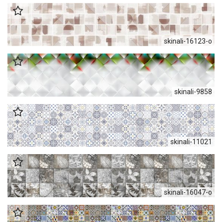
skinali-16123-o
skinali-9858
skinali-11021
skinali-16047-o