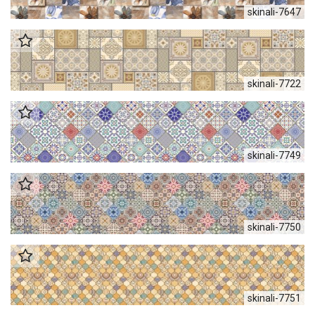
skinali-7647
skinali-7722
skinali-7749
skinali-7750
skinali-7751