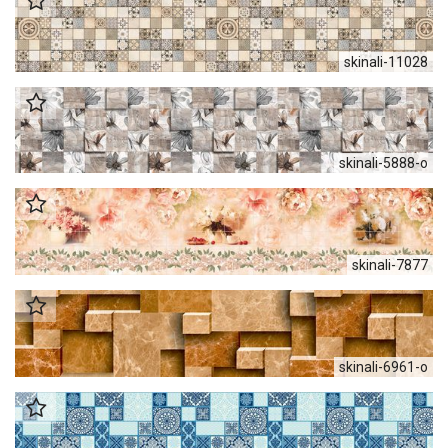
skinali-11028
skinali-5888-o
skinali-7877
skinali-6961-o