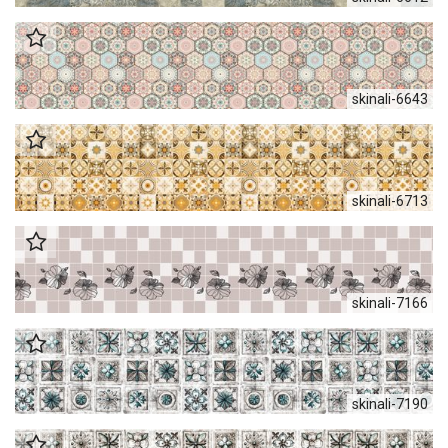
skinali-6643
skinali-6713
skinali-7166
skinali-7190