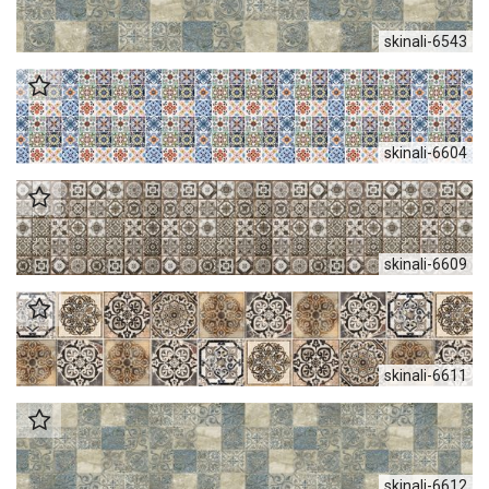
skinali-6543
skinali-6604
skinali-6609
skinali-6611
skinali-6612