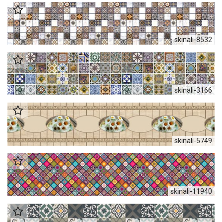
skinali-8532
skinali-3166
skinali-5749
skinali-11940