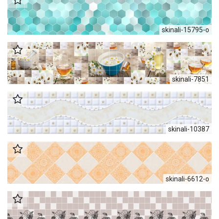
skinali-15795-о
skinali-7851
skinali-10387
skinali-6612-o