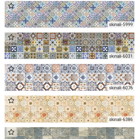
skinali-5999
skinali-6031
skinali-6076
skinali-6386