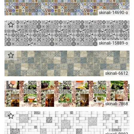
skinali-14690-o
skinali-15889-о
skinali-6612
skinali-7868