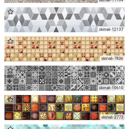
skinali-12137
skinali-7836
skinali-10610
skinali-2773