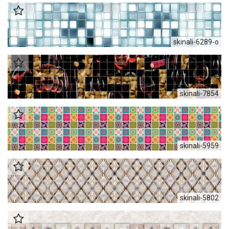
skinali-6289-o
skinali-7854
skinali-5959
skinali-5802