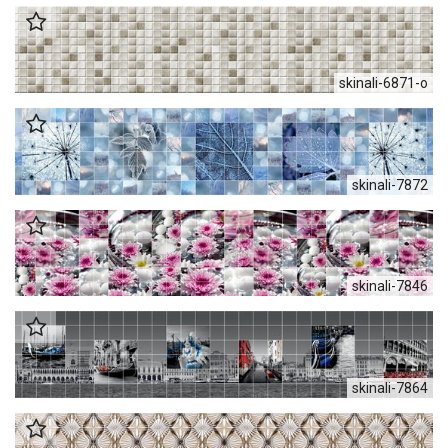
skinali-6871-o
skinali-7872
skinali-7846
skinali-7864