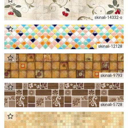
skinali-14332-o
skinali-12128
skinali-9793
skinali-5728