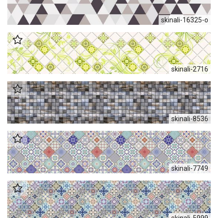
skinali-16325-o
skinali-2716
skinali-8536
skinali-7749
skinali-5999