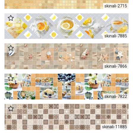
skinali-2715
skinali-7885
skinali-7866
skinali-7822
skinali-11885