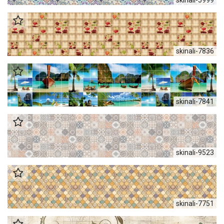
skinali-7836
skinali-7841
skinali-9523
skinali-7751