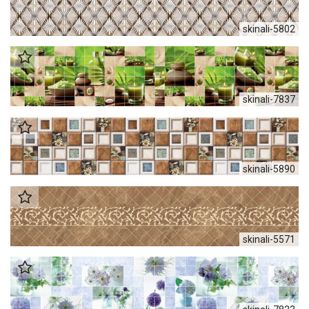
skinali-5802
skinali-7837
skinali-5890
skinali-5571