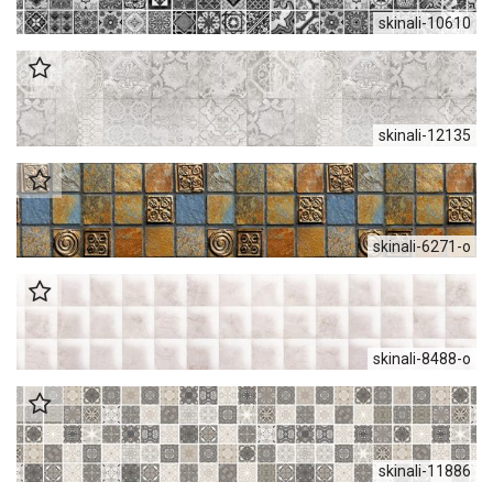
skinali-10610
skinali-12135
skinali-6271-o
skinali-8488-o
skinali-11886