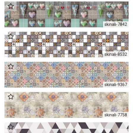
skinali-7842
skinali-8532
skinali-9367
skinali-7758