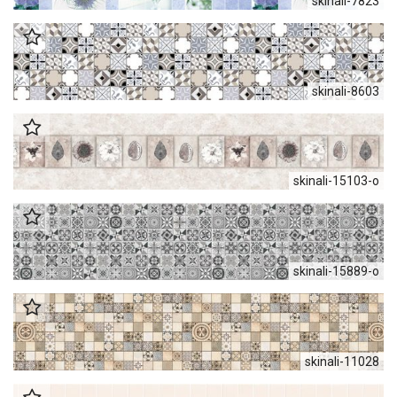
skinali-7823
skinali-8603
skinali-15103-o
skinali-15889-о
skinali-11028