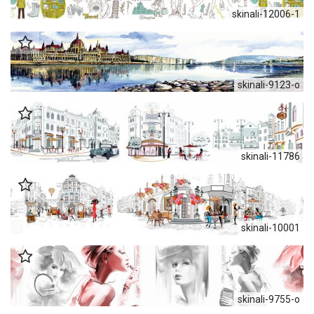
skinali-12006-1
skinali-9123-o
skinali-11786
skinali-10001
skinali-9755-o