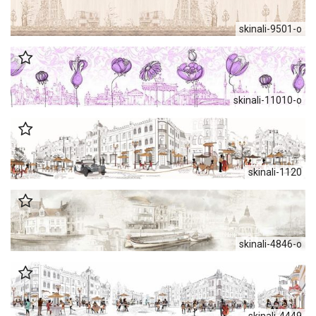
skinali-9501-o
skinali-11010-o
skinali-1120
skinali-4846-o
skinali-4449