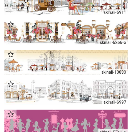
skinali-6911
skinali-6266-o
skinali-10880
skinali-6997