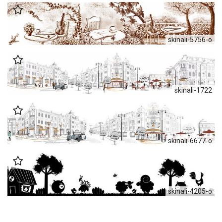
skinali-5756-o
skinali-1722
skinali-6677-o
skinali-4205-o