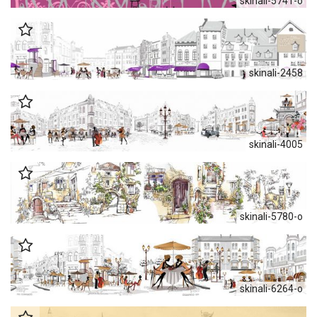
skinali-5741-o
skinali-2458
skinali-4005
skinali-5780-o
skinali-6264-o