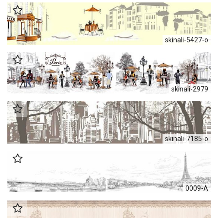
skinali-5427-o
skinali-2979
skinali-7185-o
0009-А