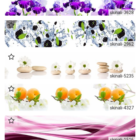
skinali-3628
skinali-2962
skinali-5235
skinali-4327
skinali-1516