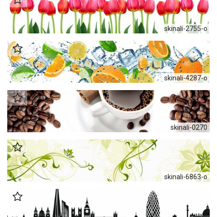
skinali-2755-o
skinali-4287-o
skinali-0270
skinali-6863-o