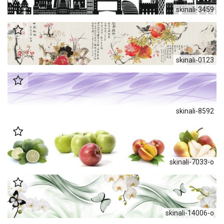
skinali-3459
skinali-0123
skinali-8592
skinali-7033-o
skinali-14006-o