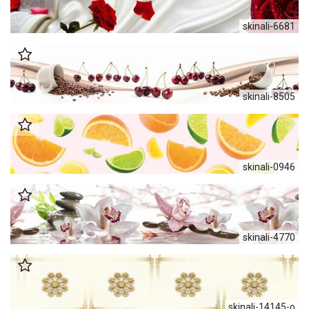
skinali-6681
skinali-8505
skinali-0946
skinali-4770
skinali-14145-o