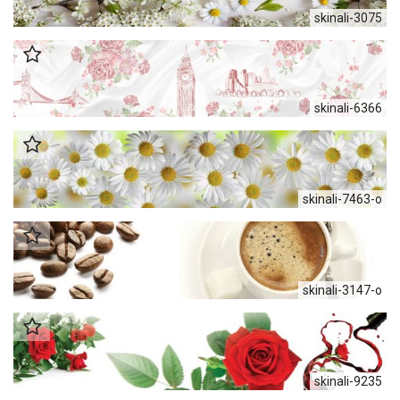
skinali-3075
skinali-6366
skinali-7463-o
skinali-3147-o
skinali-9235